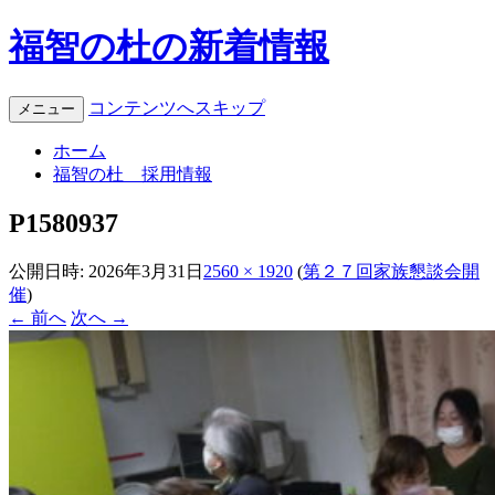
福智の杜の新着情報
コンテンツへスキップ
メニュー
ホーム
福智の杜 採用情報
P1580937
公開日時:
2026年3月31日
2560 × 1920
(
第２７回家族懇談会開
催
)
← 前へ
次へ →