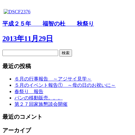
平成２５年 福智の杜 秋祭り
2013年11月29日
検
索:
最近の投稿
６月の行事報告 ～アジサイ見学～
５月のイベント報告① ～母の日のお祝いに～
春祭り 報告
パンの移動販売。。。
第２７回家族懇談会開催
最近のコメント
アーカイブ