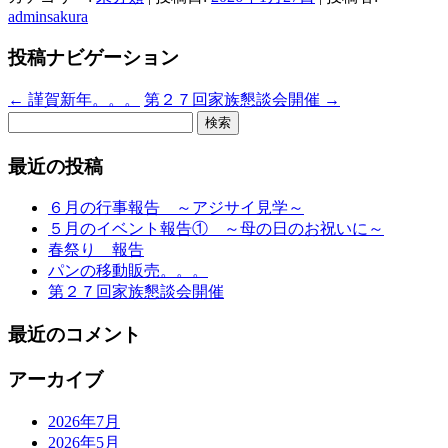
adminsakura
投稿ナビゲーション
←
謹賀新年。。。
第２７回家族懇談会開催
→
検
索:
最近の投稿
６月の行事報告 ～アジサイ見学～
５月のイベント報告① ～母の日のお祝いに～
春祭り 報告
パンの移動販売。。。
第２７回家族懇談会開催
最近のコメント
アーカイブ
2026年7月
2026年5月