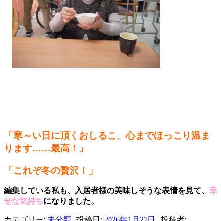
「寒～い日に頂くおしるこ、心までほっこり温ま
ります……最高！」
「これぞ冬の贅沢！」
編集している私も、入居者様の美味しそうな表情を見て、
幸
せな気持ち
になりました。
カテゴリー:
未分類
| 投稿日:
2026年1月27日
|
投稿者: