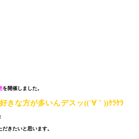
売
を開催しました。
方が多いんデスッ((´∀｀))ｹﾗｹﾗ
！
ただきたいと思います。