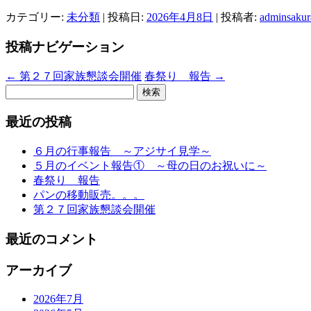
カテゴリー:
未分類
| 投稿日:
2026年4月8日
|
投稿者:
adminsakur
投稿ナビゲーション
←
第２７回家族懇談会開催
春祭り 報告
→
検
索:
最近の投稿
６月の行事報告 ～アジサイ見学～
５月のイベント報告① ～母の日のお祝いに～
春祭り 報告
パンの移動販売。。。
第２７回家族懇談会開催
最近のコメント
アーカイブ
2026年7月